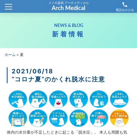
メイキ薬局 アーチメディカル
call
ホーム
電話をかける
会社概要
NEWS & BLOG
新着情報
新着情報
薬局情報
ホーム
>
夏
わが社の取り組み
2021/06/18
“コロナ夏“のかくれ脱水に注意
採用情報
お問合せ
体内の水分量が不足したときに起こる「脱水症」。 本人も周囲も気