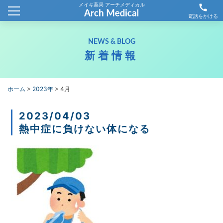
メイキ薬局 アーチメディカル
call
ホーム
電話をかける
会社概要
NEWS & BLOG
新着情報
新着情報
薬局情報
ホーム
>
2023年
>
4月
わが社の取り組み
2023/04/03
熱中症に負けない体になる
採用情報
お問合せ