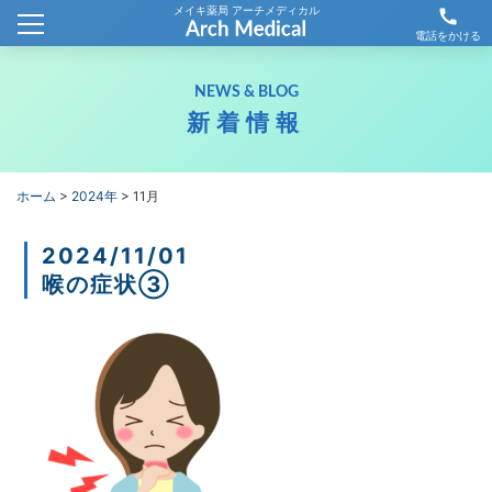
メイキ薬局 アーチメディカル
call
ホーム
電話をかける
会社概要
NEWS & BLOG
新着情報
新着情報
薬局情報
ホーム
>
2024年
>
11月
わが社の取り組み
2024/11/01
喉の症状③
採用情報
お問合せ