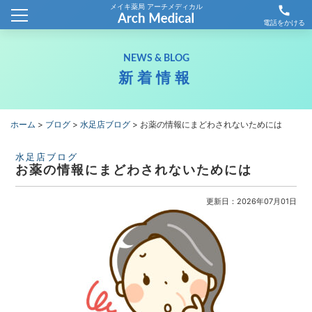
メイキ薬局 アーチメディカル
call
ホーム
電話をかける
会社概要
NEWS & BLOG
新着情報
新着情報
薬局情報
ホーム
>
ブログ
>
水足店ブログ
>
お薬の情報にまどわされないためには
わが社の取り組み
水足店ブログ
お薬の情報にまどわされないためには
採用情報
更新日：2026年07月01日
お問合せ