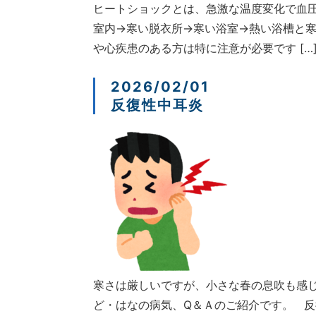
ヒートショックとは、急激な温度変化で血
室内→寒い脱衣所→寒い浴室→熱い浴槽と
や心疾患のある方は特に注意が必要です […
2026/02/01
反復性中耳炎
寒さは厳しいですが、小さな春の息吹も感
ど・はなの病気、Q＆Ａのご紹介です。 反