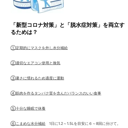
「新型コロナ対策」と「脱水症対策」を両立す
るためは？
①定期的にマスクを外し水分補給
②適切なエアコン使用と換気
③暑さに慣れるため適度に運動
④筋肉を作るタンパク質を含んだバランスのいい食事
⑤十分な睡眠で休養
⑥こまめな水分補給
1
日に
1.2
～
1.5L
を目安に６～
8
回に分けて。