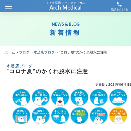
メイキ薬局 アーチメディカル
call
ホーム
電話をかける
会社概要
NEWS & BLOG
新着情報
新着情報
薬局情報
ホーム
>
ブログ
>
水足店ブログ
>
“コロナ夏“のかくれ脱水に注意
わが社の取り組み
水足店ブログ
“コロナ夏“のかくれ脱水に注意
採用情報
更新日：2021年06月18
お問合せ