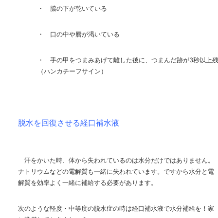
・ 脇の下が乾いている
・ 口の中や唇が渇いている
・ 手の甲をつまみあげて離した後に、つまんだ跡が
3
秒以上
（ハンカチーフサイン）
脱水を回復させる経口補水液
汗をかいた時、体から失われているのは水分だけではありません。
ナトリウムなどの電解質も一緒に失われています。ですから水分と電
解質を効率よく一緒に補給する必要があります。
次のような軽度・中等度の脱水症の時は経口補水液で水分補給を！家