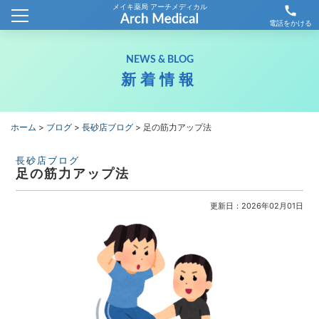
メイキ薬局 アーチメディカル
call
ホーム
電話をかける
会社概要
NEWS & BLOG
新着情報
新着情報
薬局情報
ホーム
>
ブログ
>
長砂店ブログ
>
足の筋力アップ法
わが社の取り組み
長砂店ブログ
足の筋力アップ法
採用情報
更新日：2026年02月01日
お問合せ