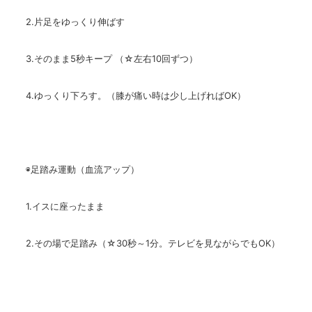
2.片足をゆっくり伸ばす
3.そのまま5秒キープ （☆左右10回ずつ）
4.ゆっくり下ろす。（膝が痛い時は少し上げればOK）
◉足踏み運動（血流アップ）
1.イスに座ったまま
2.その場で足踏み（☆30秒～1分。テレビを見ながらでもOK）