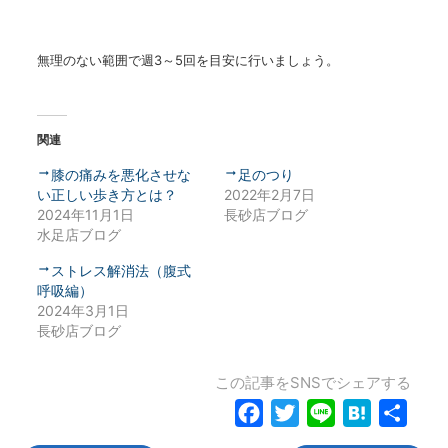
無理のない範囲で週3～5回を目安に行いましょう。
関連
膝の痛みを悪化させな
足のつり
い正しい歩き方とは？
2022年2月7日
2024年11月1日
長砂店ブログ
水足店ブログ
ストレス解消法（腹式
呼吸編）
2024年3月1日
長砂店ブログ
この記事をSNSでシェアする
Facebook
Twitter
Line
Hatena
共
有