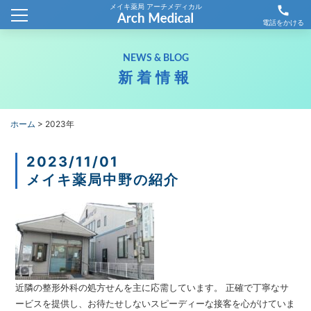
メイキ薬局 アーチメディカル
call
ホーム
電話をかける
会社概要
NEWS & BLOG
新着情報
新着情報
薬局情報
ホーム
>
2023年
わが社の取り組み
2023/11/01
メイキ薬局中野の紹介
採用情報
お問合せ
近隣の整形外科の処方せんを主に応需しています。 正確で丁寧なサ
ービスを提供し、お待たせしないスピーディーな接客を心がけていま