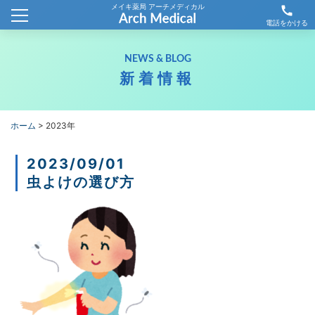
メイキ薬局 アーチメディカル
call
ホーム
電話をかける
会社概要
NEWS & BLOG
新着情報
新着情報
薬局情報
ホーム
>
2023年
わが社の取り組み
2023/09/01
虫よけの選び方
採用情報
お問合せ