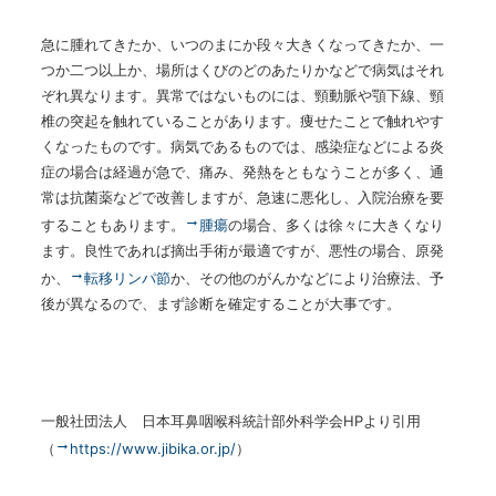
急に腫れてきたか、いつのまにか段々大きくなってきたか、一
つか二つ以上か、場所はくびのどのあたりかなどで病気はそれ
ぞれ異なります。異常ではないものには、頸動脈や顎下線、頸
椎の突起を触れていることがあります。痩せたことで触れやす
くなったものです。病気であるものでは、感染症などによる炎
症の場合は経過が急で、痛み、発熱をともなうことが多く、通
常は抗菌薬などで改善しますが、急速に悪化し、入院治療を要
することもあります。
腫瘍
の場合、多くは徐々に大きくなり
ます。良性であれば摘出手術が最適ですが、悪性の場合、原発
か、
転移リンパ節
か、その他のがんかなどにより治療法、予
後が異なるので、まず診断を確定することが大事です。
一般社団法人 日本耳鼻咽喉科統計部外科学会
HP
より引用
（
https://www.jibika.or.jp/
）