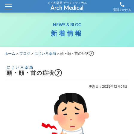
メイキ薬局 アーチメディカル
call
ホーム
電話をかける
会社概要
NEWS & BLOG
新着情報
新着情報
薬局情報
ホーム
>
ブログ
>
にじいろ薬局
>
頭・顔・首の症状⑦
わが社の取り組み
にじいろ薬局
頭・顔・首の症状⑦
採用情報
更新日：2025年12月01日
お問合せ