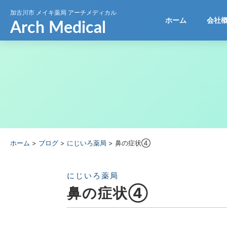
加古川市
メイキ薬局 アーチメディカル
ホーム
会社
ホーム
>
ブログ
>
にじいろ薬局
>
鼻の症状④
にじいろ薬局
鼻の症状④