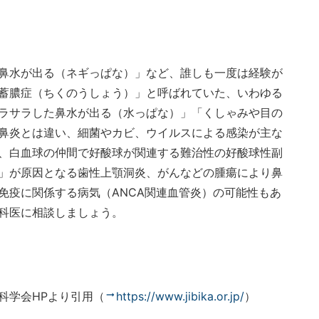
鼻水が出る（ネギっぱな）」など、誰しも一度は経験が
蓄膿症（ちくのうしょう）」と呼ばれていた、いわゆる
ラサラした鼻水が出る（水っぱな）」「くしゃみや目の
鼻炎とは違い、細菌やカビ、ウイルスによる感染が主な
、白血球の仲間で好酸球が関連する難治性の好酸球性副
」が原因となる歯性上顎洞炎、がん
などの腫瘍により鼻
免疫に関係する病気（
ANCA
関連血管炎）の可能性もあ
科医に相談しましょう。
科学会
HP
より引用（
https://www.jibika.or.jp/
）