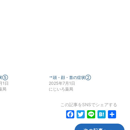
状⑤
頭・顔・首の症状②
月1日
2025年7月1日
薬局
にじいろ薬局
この記事をSNSでシェアする
Facebook
Twitter
Line
Hatena
共
有