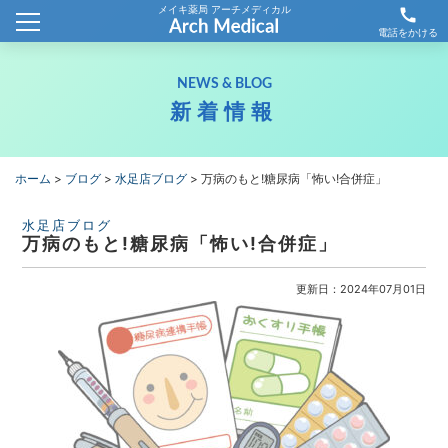
メイキ薬局 アーチメディカル
call
ホーム
電話をかける
会社概要
NEWS & BLOG
新着情報
新着情報
薬局情報
ホーム
>
ブログ
>
水足店ブログ
>
万病のもと!糖尿病「怖い!合併症」
わが社の取り組み
水足店ブログ
万病のもと!糖尿病「怖い!合併症」
採用情報
更新日：2024年07月01日
お問合せ