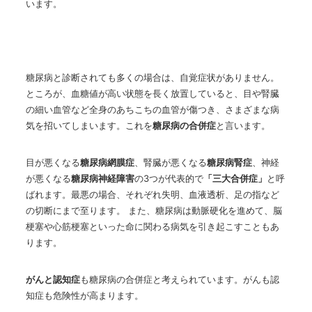
います。
糖尿病と診断されても多くの場合は、自覚症状がありません。
ところが、血糖値が高い状態を長く放置していると、目や腎臓
の細い血管など全身のあちこちの血管が傷つき、さまざまな病
気を招いてしまいます。これを
糖尿病の合併症
と言います。
目が悪くなる
糖尿病網膜症
、腎臓が悪くなる
糖尿病腎症
、神経
が悪くなる
糖尿病神経障害
の3つが代表的で
「三大合併症」
と呼
ばれます。最悪の場合、それぞれ失明、血液透析、足の指など
の切断にまで至ります。 また、糖尿病は動脈硬化を進めて、脳
梗塞や心筋梗塞といった命に関わる病気を引き起こすこともあ
ります。
がんと認知症
も糖尿病の合併症と考えられています。がんも認
知症も危険性が高まります。