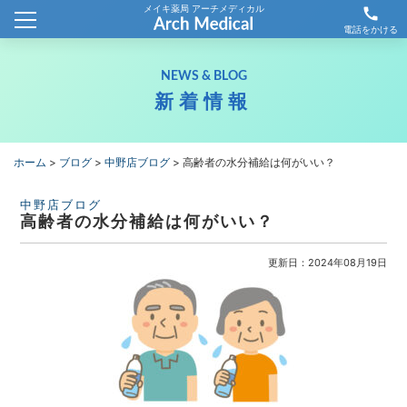
メイキ薬局 アーチメディカル
call
ホーム
電話をかける
会社概要
NEWS & BLOG
新着情報
新着情報
薬局情報
ホーム
>
ブログ
>
中野店ブログ
>
高齢者の水分補給は何がいい？
わが社の取り組み
中野店ブログ
高齢者の水分補給は何がいい？
採用情報
更新日：2024年08月19日
お問合せ