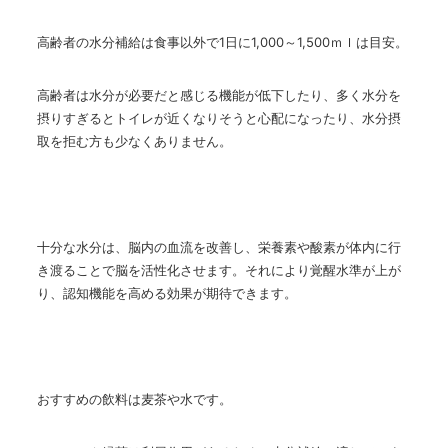
高齢者の水分補給は食事以外で
1
日に
1,000
～
1,500
ｍｌは目安。
高齢者は水分が必要だと感じる機能が低下したり、多く水分を
摂りすぎるとトイレが近くなりそうと心配になったり、水分摂
取を拒む方も少なくありません。
十分な水分は、脳内の血流を改善し、栄養素や酸素が体内に行
き渡ることで脳を活性化させます。それにより覚醒水準が上が
り、認知機能を高める効果が期待できます。
おすすめの飲料は麦茶や水です。