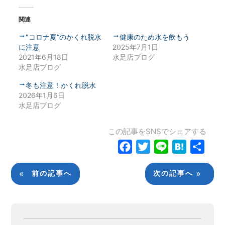
関連
"コロナ夏“のかくれ脱水
健康のため水を飲もう
に注意
2025年7月1日
2021年6月18日
水足店ブログ
水足店ブログ
冬も注意！かくれ脱水
2026年1月6日
水足店ブログ
この記事をSNSでシェアする
Facebook
Twitter
Line
Hatena
共
有
«
»
前の記事へ
次の記事へ