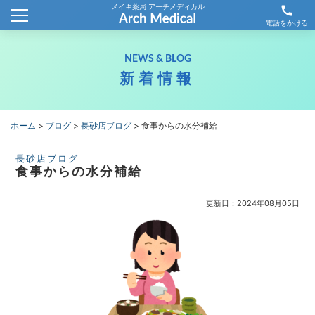
メイキ薬局 アーチメディカル
call
ホーム
電話をかける
会社概要
NEWS & BLOG
新着情報
新着情報
薬局情報
ホーム
>
ブログ
>
長砂店ブログ
>
食事からの水分補給
わが社の取り組み
長砂店ブログ
食事からの水分補給
採用情報
更新日：2024年08月05日
お問合せ