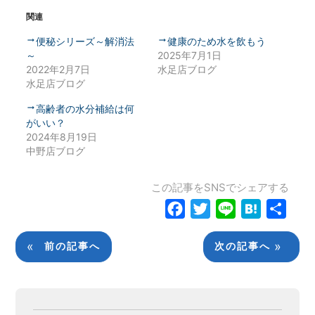
関連
便秘シリーズ～解消法
健康のため水を飲もう
～
2025年7月1日
2022年2月7日
水足店ブログ
水足店ブログ
高齢者の水分補給は何
がいい？
2024年8月19日
中野店ブログ
この記事をSNSでシェアする
Facebook
Twitter
Line
Hatena
共
有
«
»
前の記事へ
次の記事へ