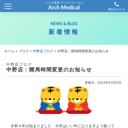
メイキ薬局 アーチメディカル
call
ホーム
電話をかける
会社概要
NEWS & BLOG
新着情報
新着情報
薬局情報
ホーム
>
ブログ
>
中野店ブログ
>
中野店：開局時間変更のお知らせ
わが社の取り組み
中野店ブログ
中野店：開局時間変更のお知らせ
採用情報
更新日：2022年01月01日
お問合せ
令和４年が始まりました 今年はいい年になりますよう願って