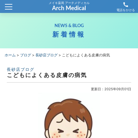
メイキ薬局 アーチメディカル
call
ホーム
電話をかける
会社概要
NEWS & BLOG
新着情報
新着情報
薬局情報
ホーム
>
ブログ
>
長砂店ブログ
>
こどもによくある皮膚の病気
わが社の取り組み
長砂店ブログ
こどもによくある皮膚の病気
採用情報
更新日：2025年09月01日
お問合せ