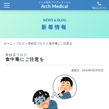
メイキ薬局 アーチメディカル
call
ホーム
電話をかける
会社概要
NEWS & BLOG
新着情報
新着情報
薬局情報
ホーム
>
ブログ
>
長砂店ブログ
>
食中毒にご注意を
わが社の取り組み
長砂店ブログ
食中毒にご注意を
採用情報
更新日：2024年05月02日
お問合せ