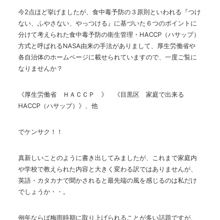
今
2
点ほど挙げましたが、食中毒予防の３原則といわれる『つけ
ない、ふやさない、やっつける』に基づいた６つのポイントに
分けて考えられた食中毒予防の衛生管理・
HACCP
（ハサップ）
方式と呼ばれる
NASA
由来の手法がありまして、厚生労働省や
各自治体のホームページに載せられていますので、一度ご覧に
なりませんか？
《厚生労働省 ＨＡＣＣＰ 》 《目黒区 家庭で出来る
HACCP
（ハサップ）》、他
でケンサク！！
真新しいことのように書き出してみましたが、これまで家庭内
や学校で教えられた内容と大きく変わる訳ではありませんが、
英語・カタカナで聞かされると最先端の風を感じるのは私だけ
でしょうか・・。
例年ならば梅雨時期に取り上げられることが多い話題ですが、