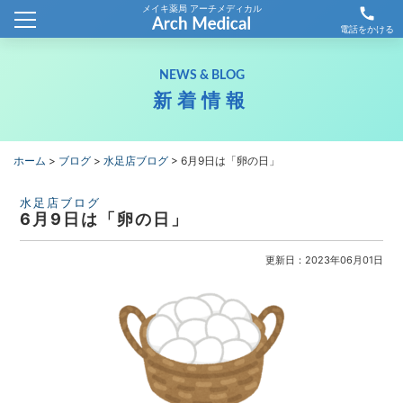
メイキ薬局 アーチメディカル
call
ホーム
電話をかける
会社概要
NEWS & BLOG
新着情報
新着情報
薬局情報
ホーム
>
ブログ
>
水足店ブログ
>
6月9日は「卵の日」
わが社の取り組み
水足店ブログ
6月9日は「卵の日」
採用情報
更新日：2023年06月01日
お問合せ