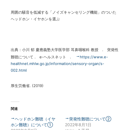
周囲の騒音を低減する「ノイズキャンセリング機能」のついた
ヘッドホン・イヤホンを選ぶ
出典：小川 郁 慶應義塾大学医学部 耳鼻咽喉科 教授
.
突発性
難聴について
.
e-
ヘルスネット
.
https://www.e-
healthnet.mhlw.go.jp/information/sensory-organ/s-
002.html
厚生労働省
. (2019)
関連
ヘッドホン難聴（イヤ
突発性難聴について②
ホン難聴）について①
2022年8月1日