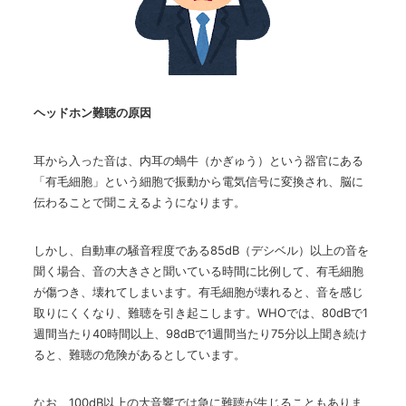
ヘッドホン難聴の原因
耳から入った音は、内耳の蝸牛（かぎゅう）という器官にある
「有毛細胞」という細胞で振動から電気信号に変換され、脳に
伝わることで聞こえるようになります。
しかし、自動車の騒音程度である
85dB
（デシベル）以上の音を
聞く場合、音の大きさと聞いている時間に比例して、有毛細胞
が傷つき、壊れてしまいます。有毛細胞が壊れると、音を感じ
取りにくくなり、難聴を引き起こします。
WHO
では、
80dB
で
1
週間当たり
40
時間以上、
98dB
で
1
週間当たり
75
分以上聞き続け
ると、難聴の危険があるとしています。
なお、
100dB
以上の大音響では急に難聴が生じることもありま