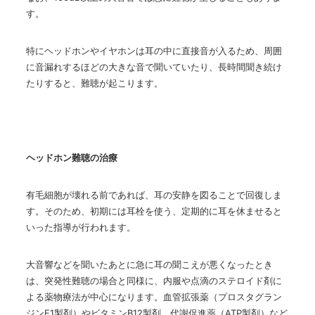
す。
特にヘッドホンやイヤホンは耳の中に直接音が入るため、周囲
に音漏れするほどの大きな音で聞いていたり、長時間聞き続け
たりすると、難聴が起こります。
ヘッドホン難聴の治療
有毛細胞が壊れる前であれば、耳の安静を図ることで回復しま
す。そのため、初期には耳栓を使う、定期的に耳を休ませると
いった指導が行われます。
大音響などを聞いたあとに急に耳の聞こえが悪くなったとき
は、突発性難聴の場合と同様に、内服や点滴のステロイド剤に
よる薬物療法が中心になります。血管拡張薬（プロスタグラン
ジン
E1
製剤）やビタミン
B12
製剤、代謝促進薬（
ATP
製剤）など