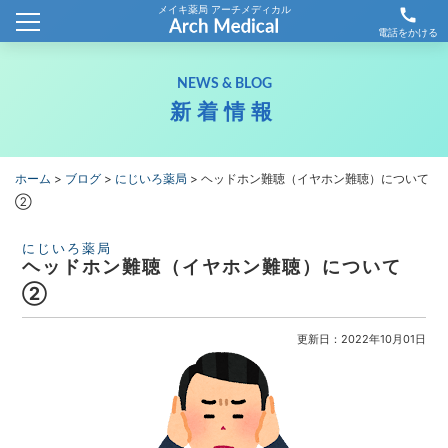
メイキ薬局 アーチメディカル
call
ホーム
電話をかける
会社概要
NEWS & BLOG
新着情報
新着情報
薬局情報
ホーム
>
ブログ
>
にじいろ薬局
>
ヘッドホン難聴（イヤホン難聴）について
②
わが社の取り組み
にじいろ薬局
ヘッドホン難聴（イヤホン難聴）について
採用情報
②
お問合せ
更新日：2022年10月01日