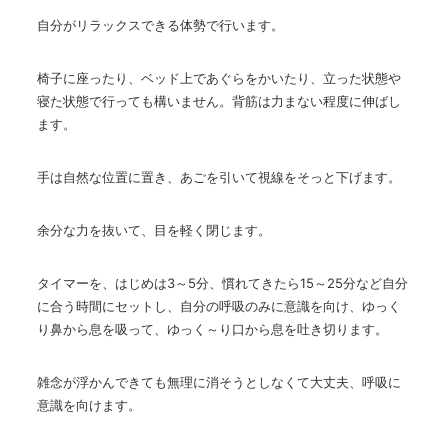
自分がリラックスできる体勢で行います。
椅子に座ったり、ベッド上であぐらをかいたり、立った状態や
寝た状態で行っても構いません。背筋は力まない程度に伸ばし
ます。
手は自然な位置に置き、あごを引いて視線をそっと下げます。
余分な力を抜いて、目を軽く閉じます。
タイマーを、はじめは
3
～
5
分、慣れてきたら
15
～
25
分など自分
に合う時間にセットし、自分の呼吸のみに意識を向け、ゆっく
り鼻から息を吸って、ゆっく～り口から息を吐き切ります。
雑念が浮かんできても無理に消そうとしなくて大丈夫、呼吸に
意識を向けます。