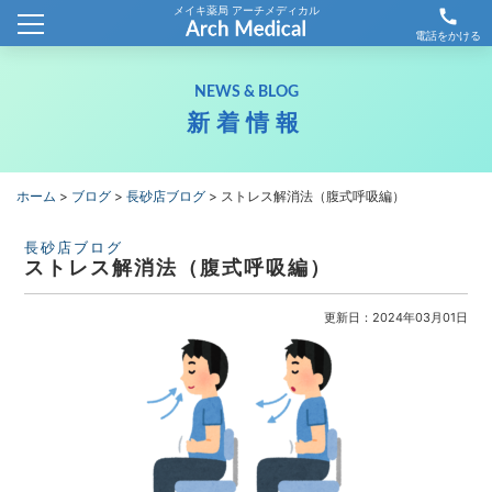
メイキ薬局 アーチメディカル
call
ホーム
電話をかける
会社概要
NEWS & BLOG
新着情報
新着情報
薬局情報
ホーム
>
ブログ
>
長砂店ブログ
>
ストレス解消法（腹式呼吸編）
わが社の取り組み
長砂店ブログ
ストレス解消法（腹式呼吸編）
採用情報
更新日：2024年03月01日
お問合せ